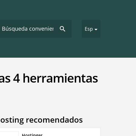
Esp
tas 4 herramientas
osting recomendados
Hostinger