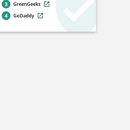
GreenGeeks
GoDaddy