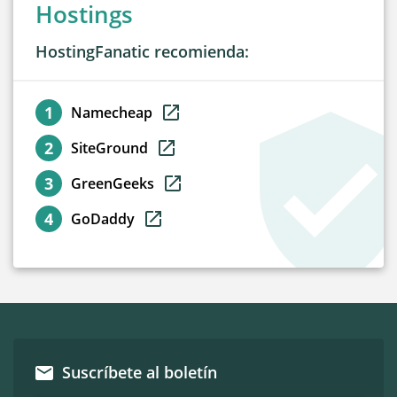
Hostings
HostingFanatic recomienda:
Namecheap
SiteGround
GreenGeeks
GoDaddy
Suscríbete al boletín