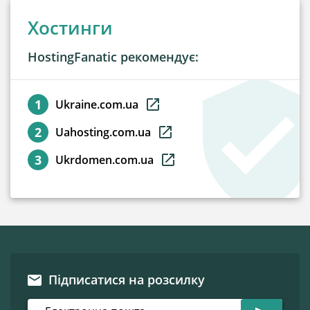
Хостинги
HostingFanatic рекомендує:
Ukraine.com.ua
Uahosting.com.ua
Ukrdomen.com.ua
Підписатися на розсилку