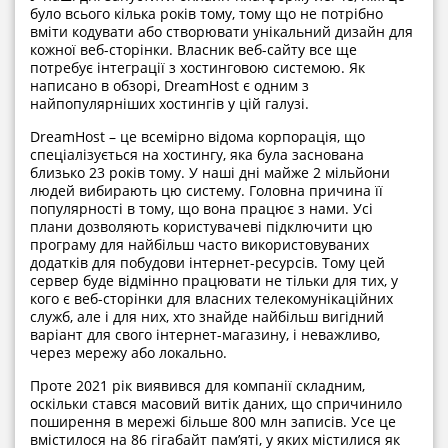
було всього кілька років тому, тому що не потрібно
вміти кодувати або створювати унікальний дизайн для
кожної веб-сторінки. Власник веб-сайту все ще
потребує інтеграції з хостинговою системою. Як
написано в обзорі, DreamHost є одним з
найпопулярніших хостингів у цій галузі.
DreamHost – це всемірно відома корпорація, що
спеціалізується на хостингу, яка була заснована
близько 23 років тому. У наші дні майже 2 мільйони
людей вибирають цю систему. Головна причина її
популярності в тому, що вона працює з нами. Усі
плани дозволяють користувачеві підключити цю
програму для найбільш часто використовуваних
додатків для побудови інтернет-ресурсів. Тому цей
сервер буде відмінно працювати не тільки для тих, у
кого є веб-сторінки для власних телекомунікаційних
служб, але і для них, хто знайде найбільш вигідний
варіант для свого інтернет-магазину, і неважливо,
через мережу або локально.
Проте 2021 рік виявився для компанії складним,
оскільки стався масовий витік даних, що спричинило
поширення в мережі більше 800 млн записів. Усе це
вмістилося на 86 гігабайт пам’яті, у яких містилися як