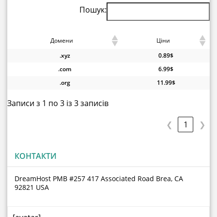
Пошук:
Домени
Ціни
.xyz
0.89$
.com
6.99$
.org
11.99$
Записи з 1 по 3 із 3 записів
❮
1
❯
КОНТАКТИ
DreamHost PMB #257 417 Associated Road Brea, CA
92821 USA