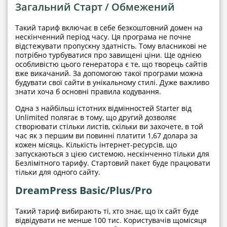
Загальний Старт / Обмежений
Такий тариф включає в себе безкоштовний домен на
нескінченний період часу. Ця програма не почне
відстежувати пропускну здатність. Тому власникові не
потрібно турбуватися про завищені ціни. Ще однією
особливістю цього генератора є те, що творець сайтів
вже викачаний. За допомогою такої програми можна
будувати свої сайти в унікальному стилі. Дуже важливо
знати хоча б основні правила кодування.
Одна з найбільш істотних відмінностей Starter від
Unlimited полягає в тому, що другий дозволяє
створювати стільки листів, скільки ви захочете, в той
час як з першим ви повинні платити 1,67 долара за
кожен місяць. Кількість інтернет-ресурсів, що
запускаються з цією системою, нескінченно тільки для
Безлімітного тарифу. Стартовий пакет буде працювати
тільки для одного сайту.
DreamPress Basic/Plus/Pro
Такий тариф вибирають ті, хто знає, що їх сайт буде
відвідувати не менше 100 тис. Користувачів щомісяця