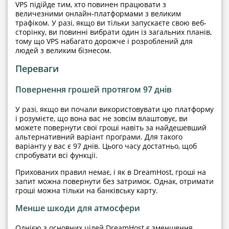
VPS підійде тим, хто повинен працювати з
величезними онлайн-платформами з великим
трафіком. У разі, якщо ви тільки запускаєте свою веб-
сторінку, ви повинні вибрати один із загальних планів,
тому що VPS набагато дорожче і розроблений для
людей з великим бізнесом.
Переваги
Повернення грошей протягом 97 днів
У разі, якщо ви почали використовувати цю платформу
і розумієте, що вона вас не зовсім влаштовує, ви
можете повернути свої гроші навіть за найдешевший
альтернативний варіант програми. Для такого
варіанту у вас є 97 днів. Цього часу достатньо, щоб
спробувати всі функції.
Прихованих правил немає, і як в DreamHost, гроші на
запит можна повернути без затримок. Однак, отримати
гроші можна тільки на банківську карту.
Менше шкоди для атмосфери
Однією з основних цілей DreamHost є зменшення