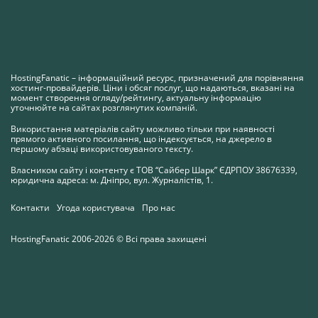
HostingFanatic – інформаційний ресурс, призначений для порівняння
хостинг-провайдерів. Ціни і обсяг послуг, що надаються, вказані на
момент створення огляду/рейтингу, актуальну інформацію
уточнюйте на сайтах розглянутих компаній.
Використання матеріалів сайту можливо тільки при наявності
прямого активного посилання, що індексується, на джерело в
першому абзаці використовуваного тексту.
Власником сайту і контенту є ТОВ “Сайбер Шарк” ЄДРПОУ 38676339,
юридична адреса: м. Дніпро, вул. Журналістів, 1.
Контакти
Угода користувача
Про нас
HostingFanatic 2006-2026 © Всі права захищені