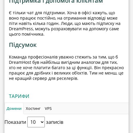
Підтримка і допомога клієнтам
Є тільки чат для підтримки. Хоча в офісі кажуть, що
воно працює постійно, на отримання відповіді може
піти навіть кілька годин. Люди, що мають підписку на
DreamPress, можуть розраховувати на допомогу саме
цього помічника.
Підсумок
Команда професіоналів уважно стежить за тим, що б
DreamHost був найбільш вигідним аналогом для тих,
хто не хоче платити багато за ці функції. Він прекрасно
працює для дрібних і великих об’єктів. Тим не менш, це
не кращий сервер для реселерів.
ТАРИФИ
Домени
Хостинг
VPS
Показати
записів