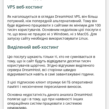
VPS веб-хостинг
Як наголошується в оглядах DreamHost VPS, він більш
потужний, ніж попередній альтернативний. Тому він
буде відмінно працювати з сайтами як мінімум для 100
тисяч користувачів. Основним недоліком цієї послуги є
те, що вона не працює ні з Windows, ні з MacOS. Для
запуску сайту необхідно використовувати Linux.
Виділений веб-хостинг
Цю послугу шукають тільки ті, хто не сумнівається в
тому, що їх сайт будуть відвідувати десятки тисяч
користувачів щорічно. Згідно відгуками виділеного
сервера DreamHost, всі сторінки швидко
відкриваються навіть в самі завантажувані години.
З цієї підпискою клієнт отримує 64 ГБ оперативної
пам’яті і нескінченне пересилання виносок.
Основна недостатність даного аналога DreamHost
полягає ще і в тому, що при наявності інших
операційних систем працювати з системою
неможливо.