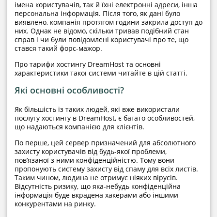
імена користувачів, так й їхні електронні адреси, інша
персональна інформація. Після того, як дані було
виявлено, компанія протягом години закрила доступ до
них. Однак не відомо, скільки тривав подібний стан
справ і чи були повідомлені користувачі про те, що
стався такий форс-мажор.
Про тарифи хостингу DreamHost та основні
характеристики такої системи читайте в цій статті.
Які основні особливості?
Як більшість із таких людей, які вже використали
послугу хостингу в DreamHost, є багато особливостей,
що надаються компанією для клієнтів.
По перше, цей сервер призначений для абсолютного
захисту користувачів від будь-якої проблеми,
пов’язаної з ними конфіденційністю. Тому вони
пропонують систему захисту від спаму для всіх листів.
Таким чином, людина не отримує ніяких вірусів.
Відсутність ризику, що яка-небудь конфіденційна
інформація буде вкрадена хакерами або іншими
конкурентами на ринку.