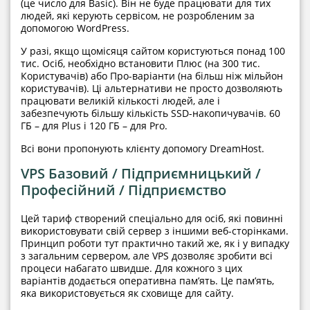
(це число для Basic). Він не буде працювати для тих
людей, які керують сервісом, не розробленим за
допомогою WordPress.
У разі, якщо щомісяця сайтом користуються понад 100
тис. Осіб, необхідно встановити Плюс (на 300 тис.
Користувачів) або Про-варіанти (на більш ніж мільйон
користувачів). Ці альтернативи не просто дозволяють
працювати великій кількості людей, але і
забезпечують більшу кількість SSD-накопичувачів. 60
ГБ – для Plus і 120 ГБ – для Pro.
Всі вони пропонують клієнту допомогу DreamHost.
VPS Базовий / Підприємницький /
Професійний / Підприємство
Цей тариф створений спеціально для осіб, які повинні
використовувати свій сервер з іншими веб-сторінками.
Принцип роботи тут практично такий же, як і у випадку
з загальним сервером, але VPS дозволяє зробити всі
процеси набагато швидше. Для кожного з цих
варіантів додається оперативна пам’ять. Це пам’ять,
яка використовується як сховище для сайту.