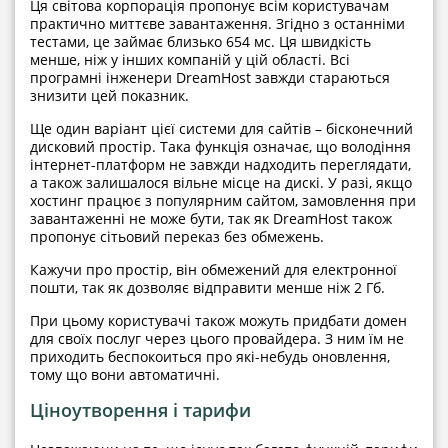
Ця світова корпорація пропонує всім користувачам
практично миттєве завантаження. Згідно з останніми
тестами, це займає близько 654 мс. Ця швидкість
менше, ніж у інших компаній у цій області. Всі
програмні інженери DreamHost завжди стараються
знизити цей показник.
Ще один варіант цієї системи для сайтів – бісконечний
дисковий простір. Така функція означає, що володіння
інтернет-платформ не завжди надходить переглядати,
а також залишалося вільне місце на дискі. У разі, якщо
хостинг працює з популярним сайтом, замовлення при
завантаженні не може бути, так як DreamHost також
пропонує сітьовий переказ без обмежень.
Кажучи про простір, він обмежений для електронної
пошти, так як дозволяє відправити менше ніж 2 Гб.
При цьому користувачі також можуть придбати домен
для своїх послуг через цього провайдера. З ним їм не
приходить беспокоиться про які-небудь оновлення,
тому що вони автоматичні.
Ціноутворення і тарифи