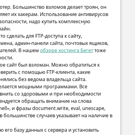
тер. Большинство взломов делает троян, он
ляет их хакерам. Использование антивирусов
зопасности, надо купить комплексную
айн.
о сделать для FTP-доступа к сайту,
мена, админ-панели сайта, почтовых ящиков,
вателей. В нашем
обзоре хостинга Бегет
тоже
ности.
рое сайт был взломан. Можно обратиться к
верить с помощью FTP-клиента, какие
нялись без ведома владельца сайта.
 делается мощными программами. Все
внить со здоровыми и при необходимости
ендуется обращать внимание на слова
shell», и фразы document.write, eval, unescape,
 в большинстве случаев указывает на наличие в
 его базу данных с сервера и установить