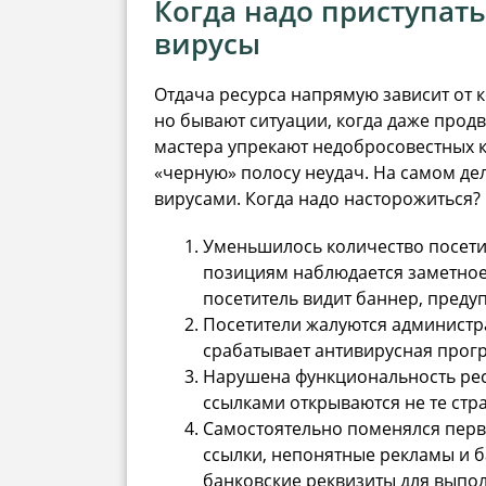
Когда надо приступать
вирусы
Отдача ресурса напрямую зависит от к
но бывают ситуации, когда даже прод
мастера упрекают недобросовестных 
«черную» полосу неудач. На самом де
вирусами. Когда надо насторожиться?
Уменьшилось количество посетит
позициям наблюдается заметное
посетитель видит баннер, преду
Посетители жалуются администра
срабатывает антивирусная прог
Нарушена функциональность рес
ссылками открываются не те ст
Самостоятельно поменялся перв
ссылки, непонятные рекламы и б
банковские реквизиты для выпол