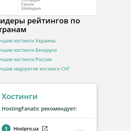
Голландия
Европа
Швейцария
идеры рейтингов по
транам
чшие хостинги Украины
чшие хостинги Беларуси
чшие хостинги России
чшие недорогие хостинги СНГ
Хостинги
HostingFanatic рекомендует:
Hostpro.ua