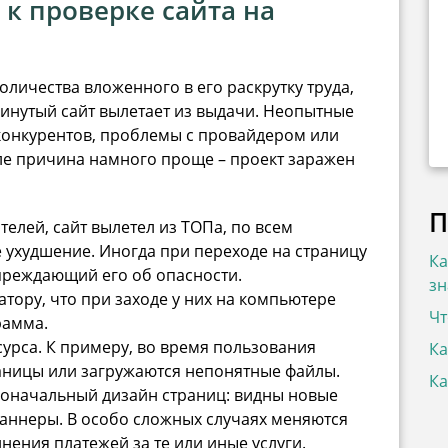
 к проверке сайта на
оличества вложенного в его раскрутку труда,
винутый сайт вылетает из выдачи. Неопытные
конкурентов, проблемы с провайдером или
ле причина намного проще ­– проект заражен
П
елей, сайт вылетел из ТОПа, по всем
 ухудшение. Иногда при переходе на страницу
Ка
преждающий его об опасности.
зн
тору, что при заходе у них на компьютере
Чт
рамма.
урса. К примеру, во время пользования
Ка
раницы или загружаются непонятные файлы.
Ка
оначальный дизайн страниц: видны новые
аннеры. В особо сложных случаях меняются
нения платежей за те или иные услуги.