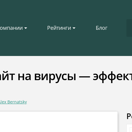
омпании
Рейтинги
Блог
айт на вирусы — эффек
lex Bernatsky
Р