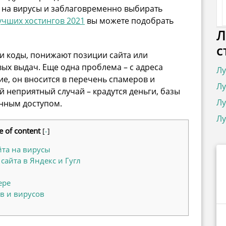
 на вирусы и заблаговременно выбирать
учших хостингов 2021
вы можете подобрать
Л
с
и коды, понижают позиции сайта или
ых выдач. Еще одна проблема – с адреса
Лу
вие, он вносится в перечень спамеров и
Лу
 неприятный случай – крадутся деньги, базы
Лу
енным доступом.
Лу
e of content
[
-
]
йта на вирусы
айта в Яндекс и Гугл
ере
в и вирусов