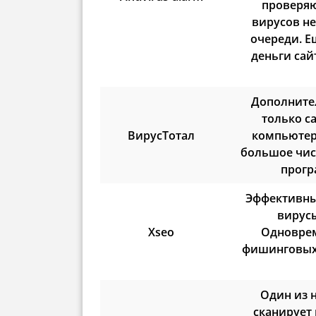
проверяю
вирусов н
очереди. Е
деньги сай
Дополните
только с
ВирусТотал
компьютер
большое чис
прогр
Эффективны
вирусы
Xseo
Одноврем
фишинговых 
Один из 
сканирует 