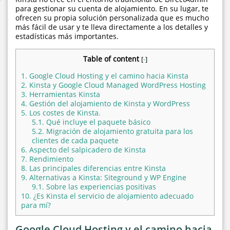
para gestionar su cuenta de alojamiento. En su lugar, te
ofrecen su propia solución personalizada que es mucho
más fácil de usar y te lleva directamente a los detalles y
estadísticas más importantes.
Table of content
[
-
]
1.
Google Cloud Hosting y el camino hacia Kinsta
2.
Kinsta y Google Cloud Managed WordPress Hosting
3.
Herramientas Kinsta
4.
Gestión del alojamiento de Kinsta y WordPress
5.
Los costes de Kinsta.
5.1.
Qué incluye el paquete básico
5.2.
Migración de alojamiento gratuita para los
clientes de cada paquete
6.
Aspecto del salpicadero de Kinsta
7.
Rendimiento
8.
Las principales diferencias entre Kinsta
9.
Alternativas a Kinsta: Siteground y WP Engine
9.1.
Sobre las experiencias positivas
10.
¿Es Kinsta el servicio de alojamiento adecuado
para mí?
Google Cloud Hosting y el camino hacia