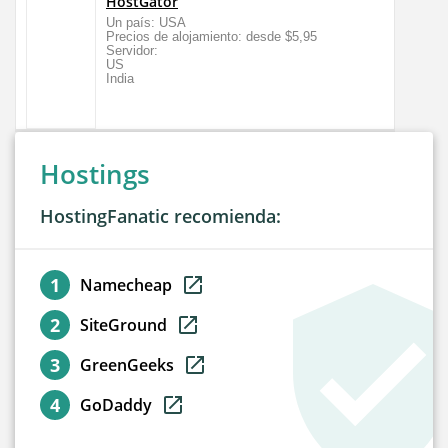
HostGator
Un país: USA
Precios de alojamiento: desde $5,95
Servidor:
US
India
Hostings
HostingFanatic recomienda:
Namecheap
SiteGround
GreenGeeks
GoDaddy