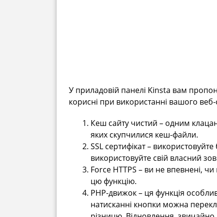
У приладовій панелі Kinsta вам пропону
корисні при використанні вашого веб-
Кеш сайту чистий – одним клаца
яких скупчилися кеш-файли.
SSL сертифікат – використовуйте
використовуйте свій власний зов
Force HTTPS – ви не впевнені, чи
цю функцію.
PHP-движок – ця функція особлив
натисканні кнопки можна перекл
різницю. Відновлення, звичайно,