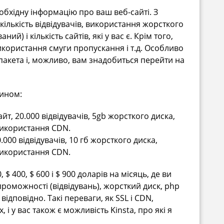
обхідну інформацію про ваш веб-сайті. З
ількість відвідувачів, використання жорсткого
й) і кількість сайтів, які у вас є. Крім того,
 використання смуги пропускання і т.д. Особливо
пакета і, можливо, вам знадобиться перейти на
чином:
айт, 20.000 відвідувачів, 5gb жорсткого диска,
 використання CDN.
40.000 відвідувачів, 10 гб жорсткого диска,
 використання CDN.
, $ 400, $ 600 і $ 900 доларів на місяць, де ви
проможності (відвідувань), жорсткий диск, php
ідповідно. Такі переваги, як SSL і CDN,
і у вас також є можливість Kinsta, про які я