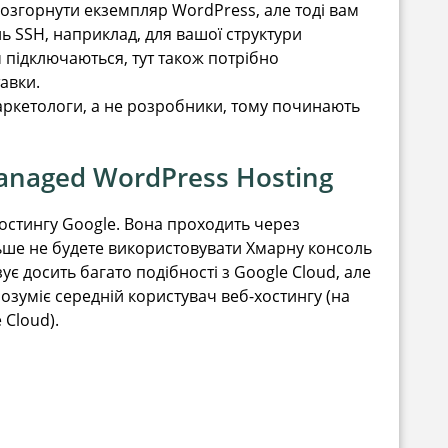
розгорнути екземпляр WordPress, але тоді вам
ь SSH, наприклад, для вашої структури
м підключаються, тут також потрібно
авки.
аркетологи, а не розробники, тому починають
Managed WordPress Hosting
остингу Google. Вона проходить через
ьше не будете використовувати Хмарну консоль
ує досить багато подібності з Google Cloud, але
розуміє середній користувач веб-хостингу (на
 Cloud).