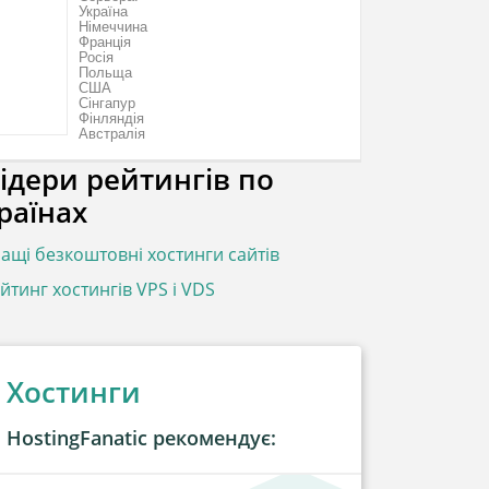
Україна
Німеччина
Франція
Росія
Польща
США
Сінгапур
Фінляндія
Австралія
ідери рейтингів по
раїнах
ащі безкоштовні хостинги сайтів
йтинг хостингів VPS і VDS
Хостинги
HostingFanatic рекомендує: