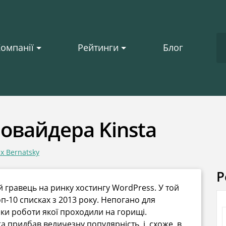
омпанії
Рейтинги
Блог
овайдера Kinsta
ex Bernatsky
Р
ий гравець на ринку хостингу WordPress. У той
оп-10 списках з 2013 року. Непогано для
оки роботи якої проходили на горищі.
a придбав величезну популярність, і, схоже, в