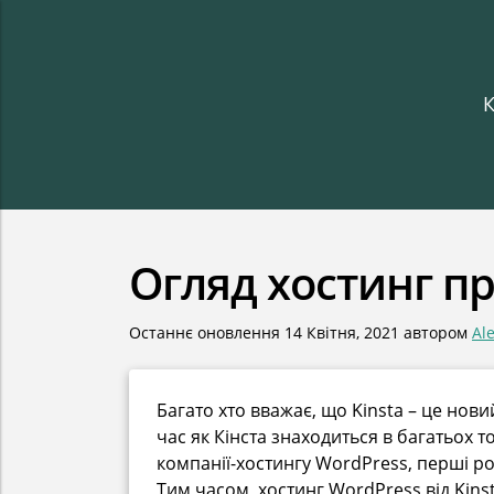
К
Огляд хостинг пр
Останнє оновлення
14 Квітня, 2021
автором
Al
Багато хто вважає, що Kinsta – це нов
час як Кінста знаходиться в багатьох т
компанії-хостингу WordPress, перші р
Тим часом, хостинг WordPress від Kinst