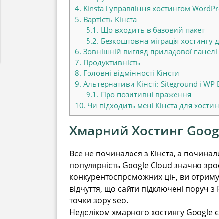
4.
Kinsta і управління хостингом WordPr
5.
Вартість Кінста
5.1.
Що входить в базовий пакет
5.2.
Безкоштовна міграція хостингу д
6.
Зовнішній вигляд приладової панелі 
7.
Продуктивність
8.
Головні відмінності Кінсти
9.
Альтернативи Кінсті: Siteground і WP 
9.1.
Про позитивні враження
10.
Чи підходить мені Кінста для хостин
Хмарний Хостинг Google
Все не починалося з Кінста, а починало
популярність Google Cloud значно зро
конкурентоспроможних цін, ви отримуєт
відчуття, що сайти підключені поруч 
точки зору seo.
Недоліком хмарного хостингу Google є