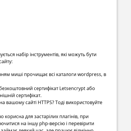
ється набір інструментів, які можуть бути
сайту:
нням миші прочищає всі каталоги wordpress, в
 безкоштовний сертифікат Letsencrypt або
нішній сертифікат.
 на вашому сайті HTTPS? Тоді використовуйте
о корисна для застарілих плагінів, при
ючитися на іншу php-версію і перевірити
 займає деякий час, але працює відмінно.