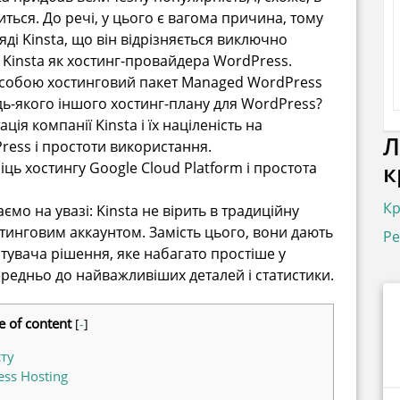
ься. До речі, у цього є вагома причина, тому
ді Kinsta, що він відрізняється виключно
 Kinsta як хостинг-провайдера WordPress.
за собою хостинговий пакет Managed WordPress
будь-якого іншого хостинг-плану для WordPress?
ія компанії Kinsta і їх націленість на
Л
ess і простоти використання.
к
іць хостингу Google Cloud Platform і простота
Кр
мо на увазі: Kinsta не вірить в традиційну
стинговим аккаунтом. Замість цього, вони дають
Ре
тувача рішення, яке набагато простіше у
ередньо до найважливіших деталей і статистики.
e of content
[
-
]
сту
ss Hosting