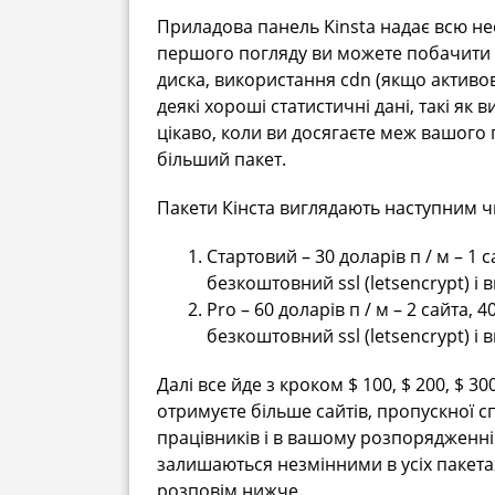
Приладова панель Kinsta надає всю не
першого погляду ви можете побачити к
диска, використання cdn (якщо активовани
деякі хороші статистичні дані, такі як
цікаво, коли ви досягаєте меж вашого 
більший пакет.
Пакети Кінста виглядають наступним 
Стартовий – 30 доларів п / м – 1 с
безкоштовний ssl (letsencrypt) і
Pro – 60 доларів п / м – 2 сайта, 
безкоштовний ssl (letsencrypt) і
Далі все йде з кроком $ 100, $ 200, $ 300
отримуєте більше сайтів, пропускної с
працівників і в вашому розпорядженні в
залишаються незмінними в усіх пакетах, 
розповім нижче.