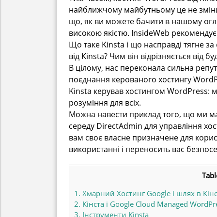
найближчому майбутньому це не змінит
що, як ви можете бачити в нашому огля
високою якістю. InsideWeb рекомендує
Що таке Kinsta і що насправді тягне 
від Kinsta? Чим він відрізняється від 
В цілому, нас переконала сильна репутац
поєднання керованого хостингу WordPr
Kinsta керував хостингом WordPress: м
розуміння для всіх.
Можна навести приклад того, що ми має
середу DirectAdmin для управління хо
вам своє власне призначене для корис
використанні і переносить вас безпос
Tabl
1.
Хмарний Хостинг Google і шлях в Кін
2.
Кінста і Google Cloud Managed WordPre
3.
Інструменти Kinsta