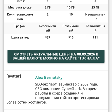
Тариф
1
2
3
Место на диске
2 ГБ
10 ГБ
25 ГБ
Количество доме
2
10
Неограничен
нов
но
Трафик
Безлимитн
Безлимитн
Безлимитны
ый
ый
й
Цена за год
$27
$16
$11
СМОТРЕТЬ АКТУАЛЬНЫЕ ЦЕНЫ НА 08.09.2026 В
ВАШЕЙ ВАЛЮТЕ МОЖНО НА САЙТЕ "TUCHA.UA"
[avatar]
Alex Bernatsky
SEO-эксперт, вебмастер с 2009 года,
CEO компании CyberShark. За время
работы в сфере создания и
продвижения сайтов протестировал
более сотни хостингов.