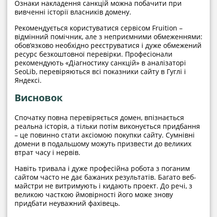
Ознаки накладення санкцій можна побачити при
вивченні історії власників домену.
Рекомендується користуватися сервісом Fruition –
відмінний помічник, але з неприємними обмеженнями:
обов’язково необхідно реєструватися і дуже обмежений
ресурс безкоштовної перевірки. Професіонали
рекомендують «Діагностику санкцій» в аналізаторі
SeoLib, перевіряються всі показники сайту в Гуглі і
Яндексі.
Висновок
Спочатку повна перевіряється домен, впізнається
реальна історія, а тільки потім виконується придбання
– це повинно стати аксіомою покупки сайту. Сумнівні
домени в подальшому можуть призвести до великих
втрат часу і нервів.
Навіть тривала і дуже професійна робота з поганим
сайтом часто не дає бажаних результатів. Багато веб-
майстри не витримують і кидають проект. До речі, з
великою часткою ймовірності його може знову
придбати неуважний фахівець.