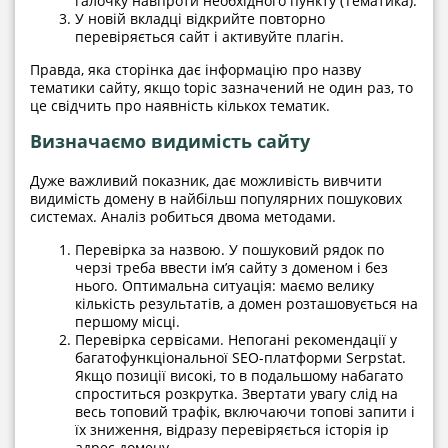
галочку навпроти необхідного пункту (Тематика).
У новій вкладці відкрийте повторно
перевіряється сайт і активуйте плагін.
Правда, яка сторінка дає інформацію про назву
тематики сайту, якщо topic зазначений не один раз, то
це свідчить про наявність кількох тематик.
Визначаємо видимість сайту
Дуже важливий показник, дає можливість вивчити
видимість домену в найбільш популярних пошукових
системах. Аналіз робиться двома методами.
Перевірка за назвою. У пошуковий рядок по
черзі треба ввести ім’я сайту з доменом і без
нього. Оптимальна ситуація: маємо велику
кількість результатів, а домен розташовується на
першому місці.
Перевірка сервісами. Непогані рекомендації у
багатофункціональної SEO-платформи Serpstat.
Якщо позиції високі, то в подальшому набагато
спроститься розкрутка. Звертати увагу слід на
весь топовий трафік, включаючи топові запити і
їх зниження, відразу перевіряється історія ip
адрес домену.