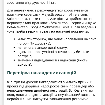
зростання відвідуваності і т.п.
Для аналізу лінків рекомендується користуватися
платними сервісами Majesticseo.com, Ahrefs.com,
Solomono.ru. трохи гірше. Але цілком прийнятно на
першому етапі працюють безкоштовні сервіси Яндекс.
Веб-майстер і Google Webmaster Tools. Після введення
урла треба звернути увагу на наступні показники:
кількість сторінок, що мають посилання на сайт
(історія Тиц домену);
наявність в анкор-листі спаму;
відомості про сумнівні з точки зору безпеки
ресурсів;
значення відвідуваності і індексації (якість
донорів).
Перевірка накладених санкцій
Фільтри на домени накладаються з кількох причин:
проект під доррвей, недобросовісний провайдер або
непродовження щорічної реєстрації. Всі без винятку
пошуковики вводять санкції за неунікальний контент,
неробочі лінки, накрутки, зловживання рекламою.