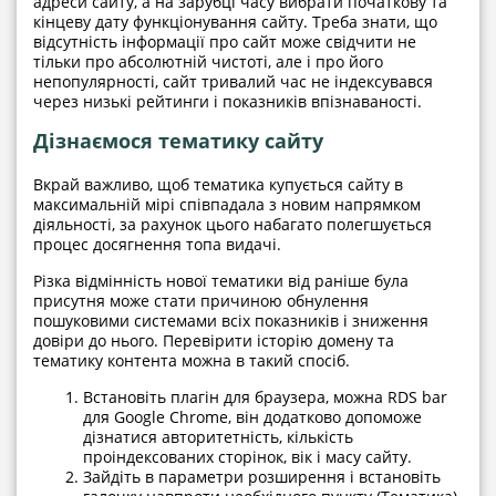
адреси сайту, а на зарубці часу вибрати початкову та
кінцеву дату функціонування сайту. Треба знати, що
відсутність інформації про сайт може свідчити не
тільки про абсолютній чистоті, але і про його
непопулярності, сайт тривалий час не індексувався
через низькі рейтинги і показників впізнаваності.
Дізнаємося тематику сайту
Вкрай важливо, щоб тематика купується сайту в
максимальній мірі співпадала з новим напрямком
діяльності, за рахунок цього набагато полегшується
процес досягнення топа видачі.
Різка відмінність нової тематики від раніше була
присутня може стати причиною обнулення
пошуковими системами всіх показників і зниження
довіри до нього. Перевірити історію домену та
тематику контента можна в такий спосіб.
Встановіть плагін для браузера, можна RDS bar
для Google Chrome, він додатково допоможе
дізнатися авторитетність, кількість
проіндексованих сторінок, вік і масу сайту.
Зайдіть в параметри розширення і встановіть