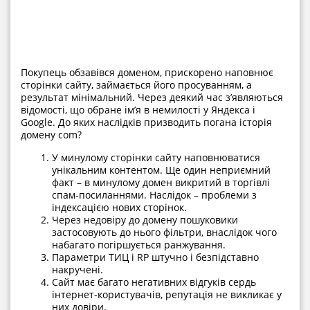
Покупець обзавівся доменом, прискорено наповнює
сторінки сайту, займається його просуванням, а
результат мінімальний. Через деякий час з’являються
відомості, що обране ім’я в немилості у Яндекса і
Google. До яких наслідків призводить погана історія
домену com?
У минулому сторінки сайту наповнюватися
унікальним контентом. Ще один неприємний
факт – в минулому домен викритий в торгівлі
спам-посиланнями. Наслідок – проблеми з
індексацією нових сторінок.
Через недовіру до домену пошуковики
застосовують до нього фільтри, внаслідок чого
набагато погіршується ранжування.
Параметри ТИЦ і RP штучно і безпідставно
накручені.
Сайт має багато негативних відгуків сердь
інтернет-користувачів, репутація не викликає у
них довіри.