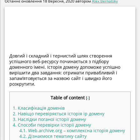
Останнє оновлення
18 Вересня, 2020
автором
Alex Bernatsky
Довгий і складний і тернистий шлях створення
успішного веб-ресурсу починається з підбору
доменного імені. Історія домену допоможе успішно
вирішити два завдання: отримати привабливий і
запам’ятовується за назвою сайт і швидко його
розкрутити.
Table of content
[
-
]
1.
Класифікація доменів
2.
Навіщо перевіряється історія ip домену
3.
Наслідки поганої історії домену
4.
Способи перевірки історії домену
4.1.
Web.archive.org – комплексна історія домену
4.2.
Дізнаємося тематику сайту