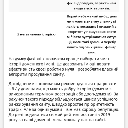
фік. Відповідно, вартість най
вища з усіх варіантів.
Вкрай небажаний вибір, дом
ени мають значну спамну кі
лькість посилань і низький а
вторитет у пошукових систе
З негативною історією
м. Часто зустрічаються ситуа
ції, коли такі домени перебу
вають під санкціями і фільтр
ами.
На думку фахівців, новачкам краще вибирати чисті
історії доменного імені. Це дозволить їм оцінювати
ефективність своєї роботи з нуля і розробляти власний
алгоритм просування сайту.
Досвідченим споживачам рекомендується працювати
з б / у доменами, що мають добру історію (домени з
вичерпаним терміном реєстрації або дроп-домени). За
рахунок такого підходу збільшуються шанси успішного
ранжирування сайту, швидко зростає пріоритетність і
трафік. Але за однієї умови – він має хорошу репутацію.
До речі подивитися свіжий рейтинг хостингів 2019
року за ваші доменні імена можна у нас на сайті.