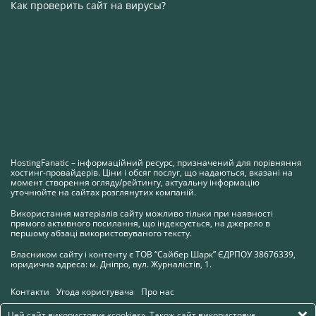
Как проверить сайт на вирусы?
HostingFanatic – інформаційний ресурс, призначений для порівняння
хостинг-провайдерів. Ціни і обсяг послуг, що надаються, вказані на
момент створення огляду/рейтингу, актуальну інформацію
уточнюйте на сайтах розглянутих компаній.
Використання матеріалів сайту можливо тільки при наявності
прямого активного посилання, що індексується, на джерело в
першому абзаці використовуваного тексту.
Власником сайту і контенту є ТОВ “Сайбер Шарк” ЄДРПОУ 38676339,
юридична адреса: м. Дніпро, вул. Журналістів, 1.
Контакти
Угода користувача
Про нас
Цей сайт використовує «cookies». Також сайт використовує