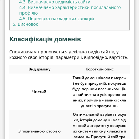
4.3.
Визначаємо видимість сайту
4.4.
Визначаємо характеристики посилального
профілю
4.5.
Перевірка накладених санкцій
5.
Висновок
Класифікація доменів
Споживачам пропонується декілька видів сайтів, у
кожного своя історія, параметри і, відповідно, вартість.
Вид домену
Короткий опис
Такий домен ніколи в мереж
і не був присутній, покупець
буде першим власником. Цін
Чистий
а найнижча з усіх пропонов
аних, причина – великі скла
дності в просуванні.
Оптимальний варіант покуп
ки, історія домену ru має від
мінний авторитет у пошуков
З позитивною історією
их систем і якісну кількість п
осилань. Присутній свій тра