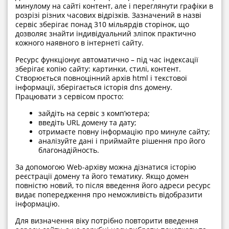
минулому на сайті контент, але і переглянути графіки в
розрізі різних часових відрізків. Зазначений в назві
сервіс зберігає понад 310 мільярдів сторінок, що
дозволяє знайти індивідуальний зліпок практично
кожного наявного в інтернеті сайту.
Ресурс функціонує автоматично – під час індексації
зберігає копію сайту: картинки, стилі, контент.
Створюється повноцінний архів html і текстової
інформації, зберігається історія dns домену.
Працювати з сервісом просто:
зайдіть на сервіс з комп’ютера;
введіть URL домену та дату;
отримаєте повну інформацію про минуле сайту;
аналізуйте дані і приймайте рішення про його
благонадійность.
За допомогою Web-архіву можна дізнатися історію
реєстрації домену та його тематику. Якщо домен
повністю новий, то після введення його адреси ресурс
видає попередження про неможливість відобразити
інформацію.
Для визначення віку потрібно повторити введення