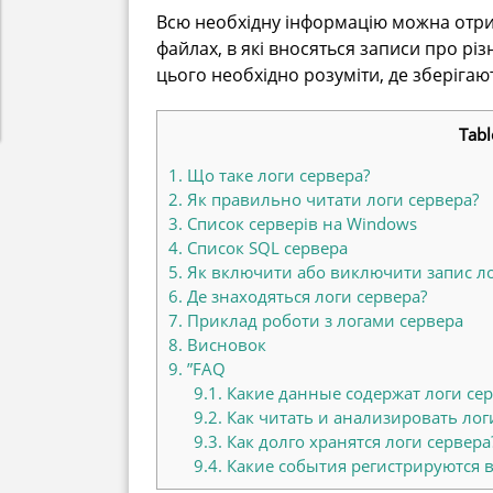
Всю необхідну інформацію можна отрима
файлах, в які вносяться записи про різні
цього необхідно розуміти, де зберігают
Tabl
1.
Що таке логи сервера?
2.
Як правильно читати логи сервера?
3.
Список серверів на Windows
4.
Список SQL сервера
5.
Як включити або виключити запис ло
6.
Де знаходяться логи сервера?
7.
Приклад роботи з логами сервера
8.
Висновок
9.
”FAQ
9.1.
Какие данные содержат логи сер
9.2.
Как читать и анализировать лог
9.3.
Как долго хранятся логи сервера
9.4.
Какие события регистрируются в 