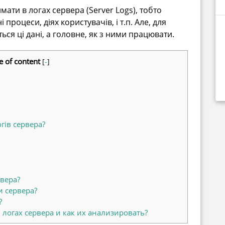
ти в логах сервера (Server Logs), тобто
 процеси, діях користувачів, і т.п. Але, для
ься ці дані, а головне, як з ними працювати.
e of content
[
-
]
гів сервера?
вера?
и сервера?
?
логах сервера и как их анализировать?