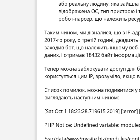
або реальну людину, яка зайшла 
відображена ОС, тип пристрою і 
робот-парсер, що належить ресу
Таким чином, ми дізналися, що з IP-ад
2017-го року, о третій годині, двадцять
заходив бот, що належить іншому веб-
даних, і отримав 18432 байт інформації
Тепер можна заблокувати доступ для боті
користується цим IP, зрозуміло, якщо в
Список помилок, можна подивитися у ф
виглядають наступним чином:
[Sat Oct 1 18:23:28.719615 2019] [:error] 
PHP Notice: Undefined variable: modulec
/var/data/www/mysite.biz/modules/conta