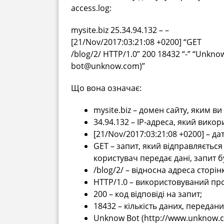
access.log:
mysite.biz 25.34.94.132 – –
[21/Nov/2017:03:21:08 +0200] “GET
/blog/2/ HTTP/1.0” 200 18432 “-” “Unkn
bot@unknow.com
)”
Що вона означає:
mysite.biz – домен сайту, яким ви
34.94.132 – IP-адреса, який вико
[21/Nov/2017:03:21:08 +0200] – да
GET – запит, який відправляєтьс
користувач передає дані, запит б
/blog/2/ – відносна адреса сторін
HTTP/1.0 – використовуваний пр
200 – код відповіді на запит;
18432 – кількість даних, передани
Unknow Bot (http://www.unknow.