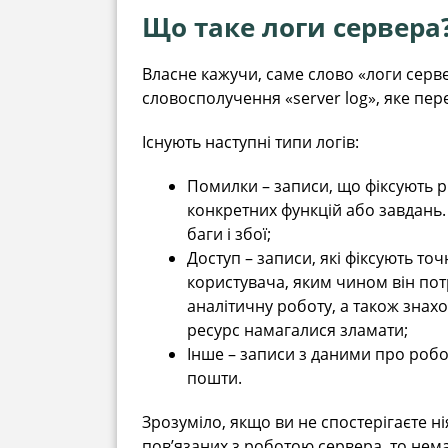
Що таке логи сервера
Власне кажучи, саме слово «логи серве
словосполучення «server log», яке пер
Існують наступні типи логів:
Помилки – записи, що фіксують рі
конкретних функцій або завдань.
баги і збої;
Доступ – записи, які фіксують то
користувача, яким чином він пот
аналітичну роботу, а також знахо
ресурс намагалися зламати;
Інше – записи з даними про робо
пошти.
Зрозуміло, якщо ви не спостерігаєте н
пов’язаних з роботою сервера, то немає