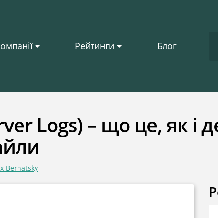
омпанії
Рейтинги
Блог
ver Logs) – що це, як і
айли
ex Bernatsky
Р