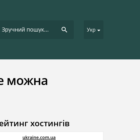
Укр
 де можна
ейтинг хостингів
ukraine.com.ua