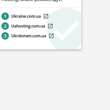
Ukraine.com.ua
Uahosting.com.ua
Ukrdomen.com.ua