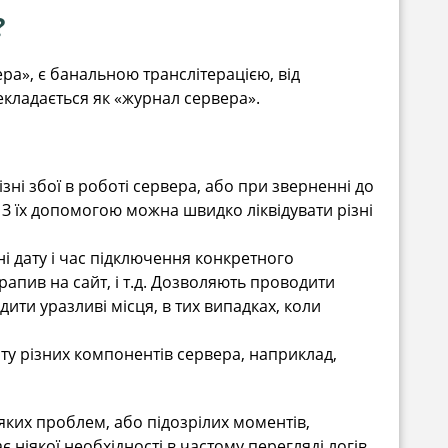
?
ра», є банальною транслітерацією, від
екладається як «журнал сервера».
зні збої в роботі сервера, або при зверненні до
 З їх допомогою можна швидко ліквідувати різні
чні дату і час підключення конкретного
рапив на сайт, і т.д. Дозволяють проводити
дити уразливі місця, в тих випадках, коли
ту різних компонентів сервера, наприклад,
іяких проблем, або підозрілих моментів,
 ніякої необхідності в частому перегляді логів.