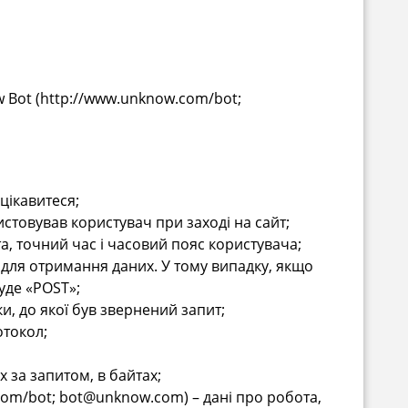
ow Bot (http://www.unknow.com/bot;
 цікавитеся;
ристовував користувач при заході на сайт;
та, точний час і часовий пояс користувача;
я для отримання даних. У тому випадку, якщо
уде «POST»;
ки, до якої був звернений запит;
отокол;
х за запитом, в байтах;
com/bot;
bot@unknow.com
) – дані про робота,