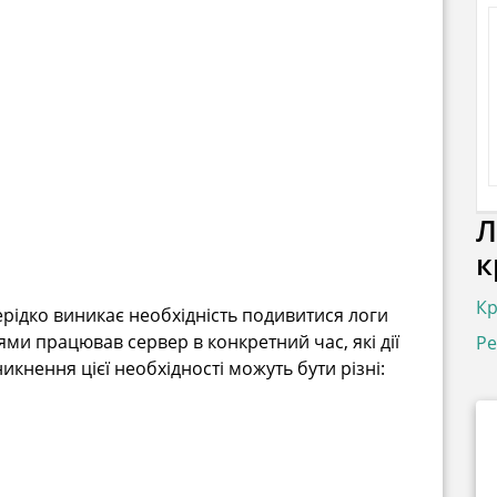
Л
к
Кр
ерідко виникає необхідність подивитися логи
ями працював сервер в конкретний час, які дії
Ре
кнення цієї необхідності можуть бути різні: