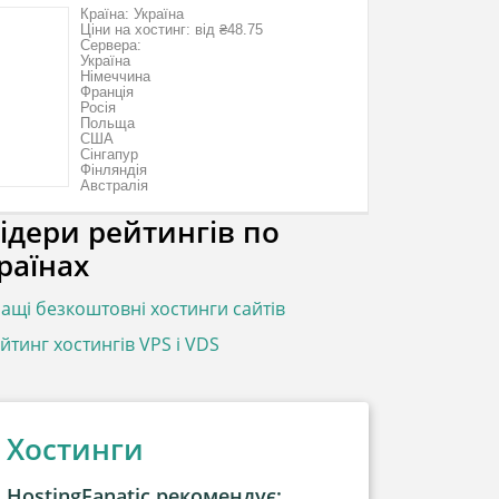
Країна: Україна
Ціни на хостинг: від ₴48.75
Сервера:
Україна
Німеччина
Франція
Росія
Польща
США
Сінгапур
Фінляндія
Австралія
ідери рейтингів по
раїнах
ащі безкоштовні хостинги сайтів
йтинг хостингів VPS і VDS
Хостинги
HostingFanatic рекомендує: