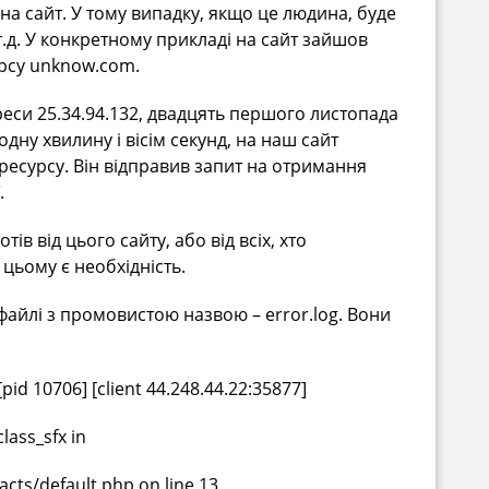
на сайт. У тому випадку, якщо це людина, буде
т.д. У конкретному прикладі на сайт зайшов
рсу unknow.com.
реси 25.34.94.132, двадцять першого листопада
 одну хвилину і вісім секунд, на наш сайт
ресурсу. Він відправив запит на отримання
.
в від цього сайту, або від всіх, хто
 цьому є необхідність.
айлі з промовистою назвою – error.log. Вони
[pid 10706] [client 44.248.44.22:35877]
lass_sfx in
cts/default.php on line 13