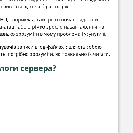
вивчати їх, хоча б раз на рік.
 НП, наприклад, сайт різко почав видавати
ам-атаці, або стрімко зросло навантаження на
видко зрозуміти в чому проблема і усунути її.
тувачів записи в log-файлах, являють собою
ь, потрібно зрозуміти, як правильно їх читати.
логи сервера?