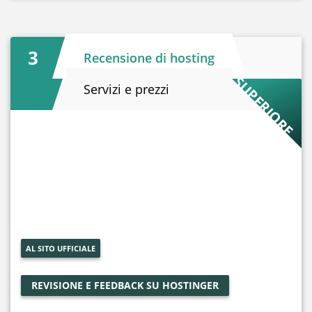
3
Recensione di hosting
S
U
P
E
R
I
R
E
Servizi e prezzi
O
3
AL SITO UFFICIALE
REVISIONE E FEEDBACK SU HOSTINGER