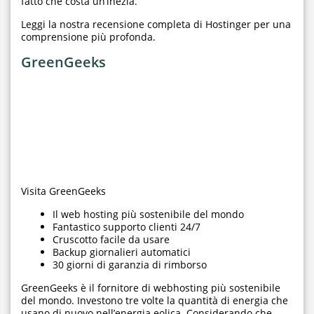
fatto che costa un’inezia.
Leggi la nostra recensione completa di Hostinger per una
comprensione più profonda.
GreenGeeks
Visita GreenGeeks
Il web hosting più sostenibile del mondo
Fantastico supporto clienti 24/7
Cruscotto facile da usare
Backup giornalieri automatici
30 giorni di garanzia di rimborso
GreenGeeks è il fornitore di webhosting più sostenibile
del mondo. Investono tre volte la quantità di energia che
usano di nuovo nell’energia eolica. Considerando che