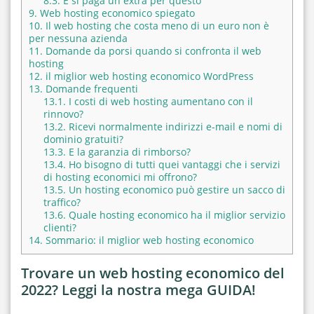
8.3.
E si paga un extra per questo
9.
Web hosting economico spiegato
10.
Il web hosting che costa meno di un euro non è
per nessuna azienda
11.
Domande da porsi quando si confronta il web
hosting
12.
il miglior web hosting economico WordPress
13.
Domande frequenti
13.1.
I costi di web hosting aumentano con il
rinnovo?
13.2.
Ricevi normalmente indirizzi e-mail e nomi di
dominio gratuiti?
13.3.
E la garanzia di rimborso?
13.4.
Ho bisogno di tutti quei vantaggi che i servizi
di hosting economici mi offrono?
13.5.
Un hosting economico può gestire un sacco di
traffico?
13.6.
Quale hosting economico ha il miglior servizio
clienti?
14.
Sommario: il miglior web hosting economico
Trovare un web hosting economico del
2022? Leggi la nostra mega GUIDA!