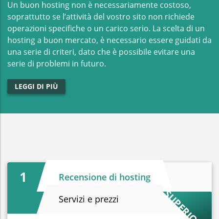
Un buon hosting non è necessariamente costoso,
soprattutto se l’attività del vostro sito non richiede
operazioni specifiche o un carico serio. La scelta di un
hosting a buon mercato, è necessario essere guidati da
una serie di criteri, dato che è possibile evitare una
serie di problemi in futuro.
LEGGI DI PIÙ
1
Recensione di hosting
S
U
P
E
R
I
R
E
Servizi e prezzi
O
1