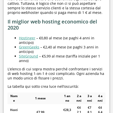
cattivo. Tuttavia, è logico che non ci si può aspettare
sempre lo stesso servizio clienti e la stessa cortesia dal
proprio webhoster quando si paga meno di 1 € al mese.
Il miglior web hosting economico del
2020
Hostinger
– €0,80 al mese (se paghi 4 anni in
anticipo)
GreenGeeks
– €2,40 al mese (se paghi 3 anni in
anticipo)
SiteGround
– €5,99 al mese (tariffa iniziale per 1
anno)
L’elenco di cui sopra mostra perché confrontare i servizi
di web hosting 1-on-1 è così complicato. Ogni azienda ha
un modo unico di fissare i prezzi.
La tabella qui sotto crea luce nell’oscurità:
Nom
1 an
2 a
3 a
4 a
1 mese
e
no
nni
nni
nni
€4
€7
€4
Hosti
€28,3
€7,99
2,1
8,1
6,4