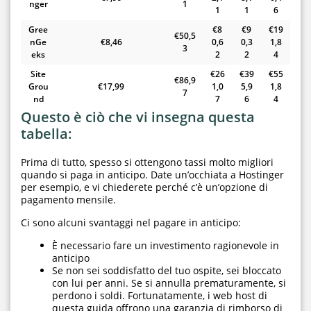
nger
1
1
1
6
Gree
€8
€9
€19
€50,5
nGe
€8,46
0,6
0,3
1,8
3
eks
2
2
4
Site
€26
€39
€55
€86,9
Grou
€17,99
1,0
5,9
1,8
7
nd
7
6
4
Questo è ciò che vi insegna questa
tabella:
Prima di tutto, spesso si ottengono tassi molto migliori
quando si paga in anticipo. Date un’occhiata a Hostinger
per esempio, e vi chiederete perché c’è un’opzione di
pagamento mensile.
Ci sono alcuni svantaggi nel pagare in anticipo:
È necessario fare un investimento ragionevole in
anticipo
Se non sei soddisfatto del tuo ospite, sei bloccato
con lui per anni. Se si annulla prematuramente, si
perdono i soldi. Fortunatamente, i web host di
questa guida offrono una garanzia di rimborso di