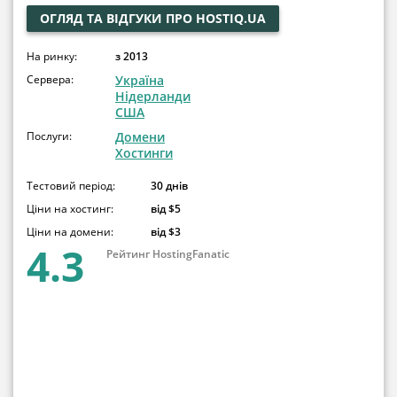
ОГЛЯД ТА ВІДГУКИ ПРО HOSTIQ.UA
На ринку:
з 2013
Сервера:
Україна
Нідерланди
США
Послуги:
Домени
Хостинги
Тестовий період:
30 днів
Ціни на хостинг:
від $5
Ціни на домени:
від $3
4.3
Рейтинг HostingFanatic