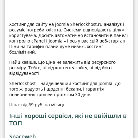
Хостинг для сайту на joomla Sherlockhost.ru аналізує і
розуміє потреби клієнта. Системи відповідають цілям
користувача. Досить автоматично встановити в панелі
контролю cPanel і Joomla – і ось у вас свій веб-стартап.
Ціни на тарифні плани дуже низькі, хостинг –
безлімітний.
Найцікавіше, що ціна не залежить від ресурсного
розміру. Тобто, ні від контенту сайту, ні від його
відвідуваності.
Sherlockhost – найдешевший хостинг для joomla. До
того ж, радують і щоденні бекапи, і гарантія
повернення грошей протягом 30 днів.
Ціна: від 69 руб. на місяць.
Інші хороші сервіси, які не ввійшли в
ТОП
Spaceweb