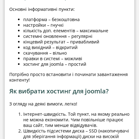
Основні інформативні пункти:
платформа – безкоштовна
настройки – гнучкі
кількість доп. елементів – максимальне
системні оновлення – регулярні
кінцевий результат – привабливий
код вихідний – відкритий
скачування – вільно
правки в системі – можливі
хостинг для joomla – простий
Потрібно просто встановити і починати завантаження
контенту!
Як вибрати хостинг для joomla?
З огляду на деякі вимоги, легко!
Інтернет-швидкість. Той пункт, на якому реально
не можна економити. Чим повільніше працює
ваш сайт, тим менше відвідувачів.
Швидкість підсистеми диска – SSD (накопичувачі
для зберігання інформації) диски на високій