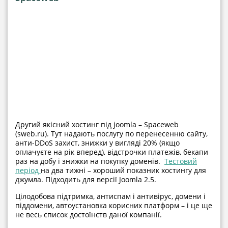
Другий якісний хостинг під joomla – Spaceweb
(sweb.ru). Тут надають послугу по перенесенню сайту,
анти-DDoS захист, знижки у вигляді 20% (якщо
оплачуєте на рік вперед), відстрочки платежів, бекапи
раз на добу і знижки на покупку доменів.
Тестовий
період
на два тижні – хороший показник хостингу для
джумла. Підходить для версії Joomla 2.5.
Цілодобова підтримка, антиспам і антивірус, домени і
піддомени, автоустановка корисних платформ – і це ще
не весь список достоїнств даної компанії.