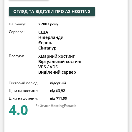
ОГЛЯД ТА ВІДГУКИ ПРО A2 HOSTING
На ринку:
з 2003 року
Сервера:
США
Нідерланди
Європа
Сінгапур
Послуги:
Хмарний хостинг
Віртуальний хостинг
VPS / VDS
Виділений сервер
Тестовий період:
відсутній
Ціни на хостинг:
від $3,92
Ціни на домени:
від $11,99
4.0
Рейтинг HostingFanatic