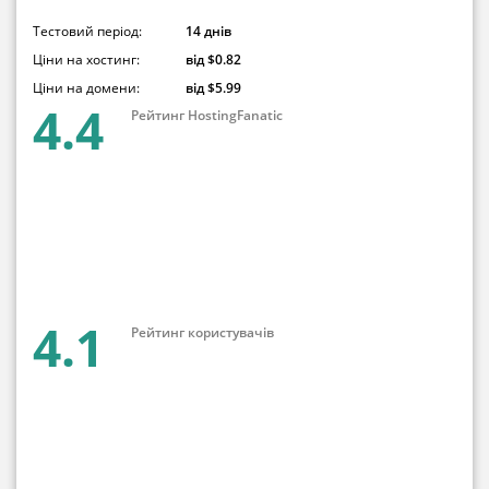
Тестовий період:
14 днів
Ціни на хостинг:
від $0.82
Ціни на домени:
від $5.99
4.4
Рейтинг HostingFanatic
4.1
Рейтинг користувачів