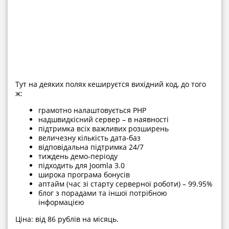
Тут на деяких полях кешируєтся вихідний код, до того
ж:
грамотно налаштовується PHP
надшвидкісний сервер – в наявності
підтримка всіх важливих розширень
величезну кількість дата-баз
відповідальна підтримка 24/7
тиждень демо-періоду
підходить для Joomla 3.0
широка програма бонусів
аптайм (час зі старту серверної роботи) – 99.95%
блог з порадами та іншої потрібною
інформацією
Ціна: від 86 рублів на місяць.