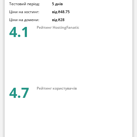
Тестовий період:
5 днів
Ціни на хостинг:
від ₴48.75
Ціни на домени:
від ₴28
4.1
Рейтинг HostingFanatic
4.7
Рейтинг користувачів