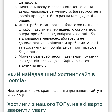
швидкості.
Наявність послуги резервного копіювання
даних, найкраще регулярного. Багато хостинги
joomla проводять його раз на місяць, деякі –
рідше.
Якість роботи саппорта. Є багато хостинги, на
службу підтримки яких відверто скаржаться:
оператори або не відповідають взагалі, або
відповідають невчасно, або зовсім не
допомагають з вирішенням проблеми. Але є і
такі хостинги для joomla, де саппорт працює
бездоганно.
Момент безперебійності. Ідеальний показник –
95 відсотків, але якщо знайдіть і 80 – теж
відмінний вибір.
Який найвдаліший хостинг сайтів
joomla?
Нижче розглянемо кращі варіанти для вашого сайту в
2022 році.
Хостинги з нашого ТОПу, на які варто
звернути увагу