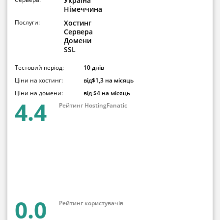
Україна
Німеччина
Послуги:
Хостинг
Сервера
Домени
SSL
Тестовий період:
10 днів
Ціни на хостинг:
від$1,3 на місяць
Ціни на домени:
від $4 на місяць
4.4
Рейтинг HostingFanatic
0.0
Рейтинг користувачів