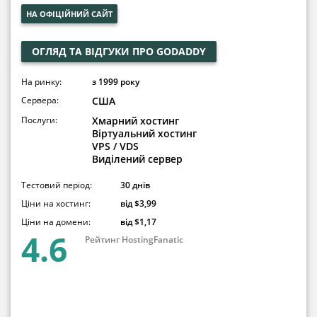
НА ОФІЦІЙНИЙ САЙТ
ОГЛЯД ТА ВІДГУКИ ПРО GODADDY
На ринку:
з 1999 року
Сервера:
США
Послуги:
Хмарний хостинг
Віртуальний хостинг
VPS / VDS
Виділений сервер
Тестовий період:
30 днів
Ціни на хостинг:
від $3,99
Ціни на домени:
від $1,17
4.6
Рейтинг HostingFanatic