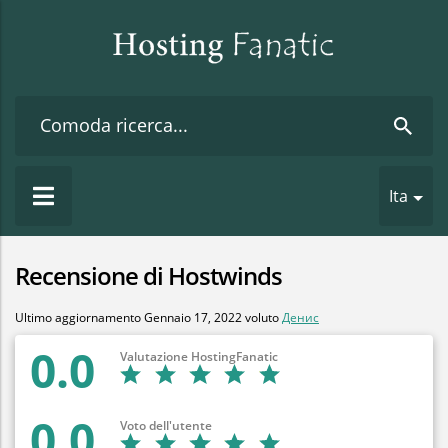
Ita
Recensione di Hostwinds
Ultimo aggiornamento
Gennaio 17, 2022
voluto
Денис
0.0
Valutazione HostingFanatic
0.0
Voto dell'utente