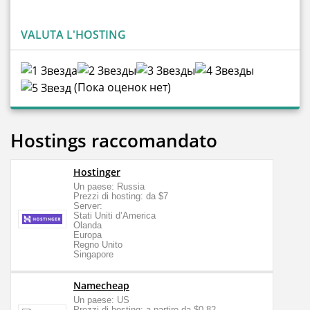
VALUTA L'HOSTING
(Пока оценок нет)
Hostings raccomandato
Hostinger
Un paese: Russia
Prezzi di hosting: da $7
Server:
Stati Uniti d’America
Olanda
Europa
Regno Unito
Singapore
Namecheap
Un paese: US
Prezzi di hosting: a partire da $0,82