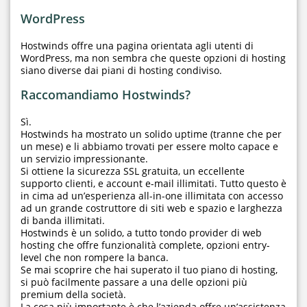
WordPress
Hostwinds offre una pagina orientata agli utenti di
WordPress, ma non sembra che queste opzioni di hosting
siano diverse dai piani di hosting condiviso.
Raccomandiamo Hostwinds?
Sì.
Hostwinds ha mostrato un solido uptime (tranne che per
un mese) e li abbiamo trovati per essere molto capace e
un servizio impressionante.
Si ottiene la sicurezza SSL gratuita, un eccellente
supporto clienti, e account e-mail illimitati. Tutto questo è
in cima ad un’esperienza all-in-one illimitata con accesso
ad un grande costruttore di siti web e spazio e larghezza
di banda illimitati.
Hostwinds è un solido, a tutto tondo provider di web
hosting che offre funzionalità complete, opzioni entry-
level che non rompere la banca.
Se mai scoprire che hai superato il tuo piano di hosting,
si può facilmente passare a una delle opzioni più
premium della società.
La cosa più importante è che l’azienda offre un’assistenza