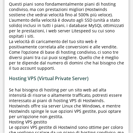
Questi piani sono fondamentalmente piani di hosting
condiviso, ma con prestazioni migliori (Hostwinds
sostiene che vedrai velocità fino al 500% più veloce).
L’aumento della velocità è dovuto agli SSD (unità a stato
solido) inclusi in tutti i piani, i database MySQL ottimizzati
per le prestazioni, i web server Litespeed su cui sono
ospitati i siti.
La velocità di caricamento del tuo sito web è
positivamente correlata alle conversioni e alle vendite.
Come l’opzione di base di hosting condiviso, ci sono tre
diversi piani tra cui puoi scegliere. Quello che è meglio
per te dipende dal numero di domini che hai bisogno che
il tuo account supporti.
Hosting VPS (Virtual Private Server)
Se hai bisogno di hosting per un sito web ad alta
intensità di risorse o altamente trafficato, potresti essere
interessato ai piani di hosting VPS di Hostwinds.
Hostwinds offre sia server Linux che Windows, e mentre
Hostwinds spinge le sue opzioni VPS gestite, puoi optare
per un’opzione non gestita.
Hosting VPS gestito
Le opzioni VPS gestite di Hostwind sono ottime per coloro
che vogliono scalare da un piano di hosting condiviso, ma